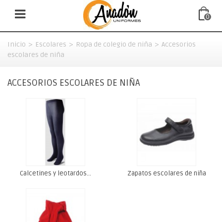
0
Inicio
>
Escolares
>
Ropa de colegio de niña
>
Accesorios
escolares de niña
ACCESORIOS ESCOLARES DE NIÑA
Calcetines y leotardos...
Zapatos escolares de niña