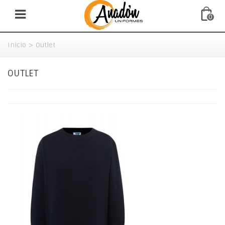
0
Inicio
>
Outlet
OUTLET