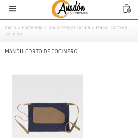
0
Inicio
>
Hostelería
>
Uniformes de cocina
>
Mandil corto de
cocinero
MANDIL CORTO DE COCINERO