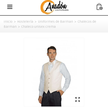
0
Inicio
>
Hostelería
>
Uniformes de Barman
>
Chalecos de
Barman
>
Chaleco unisex crema