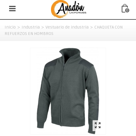
0
Inicio
>
Industria
>
Vestuario de industria
>
CHAQUETA CON
REFUERZOS EN HOMBROS